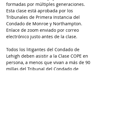
formadas por múltiples generaciones. 
Esta clase está aprobada por los 
Tribunales de Primera Instancia del 
Condado de Monroe y Northampton. 
Enlace de zoom enviado por correo 
electrónico justo antes de la clase.
Todos los litigantes del Condado de 
Lehigh deben asistir a la Clase COPE en 
persona, a menos que vivan a más de 90 
millas del Tribunal del Condado de 
Lehigh y tengan permiso previo de A 
New Dawn Family Solutions para usar 
una opción a distancia. Envía un correo 
electrónico a Rana a rana@andfs.com o 
a Karina a karina@andfs.com para 
solicitar permiso para asistir.