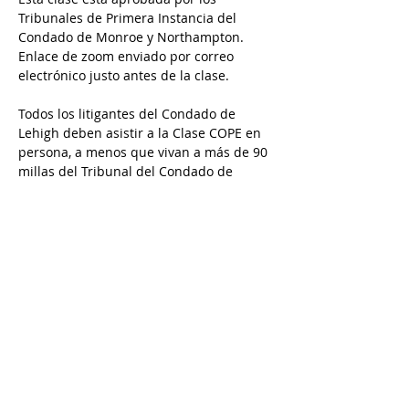
Tribunales de Primera Instancia del 
Condado de Monroe y Northampton. 
Enlace de zoom enviado por correo 
electrónico justo antes de la clase.
Todos los litigantes del Condado de 
Lehigh deben asistir a la Clase COPE en 
persona, a menos que vivan a más de 90 
millas del Tribunal del Condado de 
Lehigh y tengan permiso previo de A 
New Dawn Family Solutions para usar 
una opción a distancia. Envía un correo 
electrónico a Rana a rana@andfs.com o 
a Karina a karina@andfs.com para 
solicitar permiso para asistir.
Call