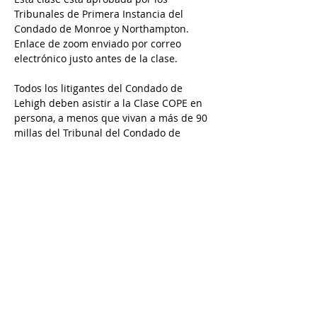
Tribunales de Primera Instancia del 
Condado de Monroe y Northampton. 
Enlace de zoom enviado por correo 
electrónico justo antes de la clase.
Todos los litigantes del Condado de 
Lehigh deben asistir a la Clase COPE en 
persona, a menos que vivan a más de 90 
millas del Tribunal del Condado de 
Lehigh y tengan permiso previo de A 
New Dawn Family Solutions para usar 
una opción a distancia. Envía un correo 
electrónico a Rana a rana@andfs.com o 
a Karina a karina@andfs.com para 
solicitar permiso para asistir.
Call