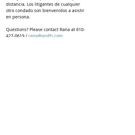
distancia. Los litigantes de cualquier 
otro condado son bienvenidos a asistir 
en persona. 
Questions? Please contact Rana at 610-
427-0619 / 
rana@andfs.com
Preguntas? Comuníquese con Karina en 
484-632-5798 / 
karina@andfs.com
Email is preferred/ Se prefiere el correo 
electrónico
Call
Rana:
610-427-0619
Tom:
484-577-1394
Karina:
484-632-5798
Contact