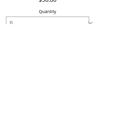
Quantity
Ticket type
Previously Paid / Ya Pagado
More info
Price
$0.00
Quantity
Total
$0.00