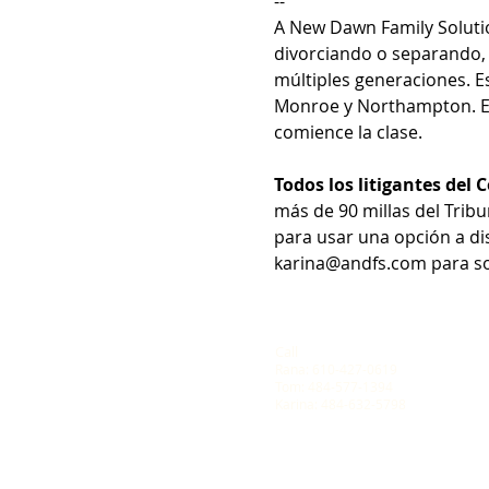
--
A New Dawn Family Solutio
divorciando o separando, 
múltiples generaciones. E
Monroe y Northampton. El
comience la clase.
Todos los litigantes del
más de 90 millas del Trib
para usar una opción a di
karina@andfs.com para sol
Call
Rana: 610-427-0619
Tom: 484-577-1394
Karina: 484-632-5798