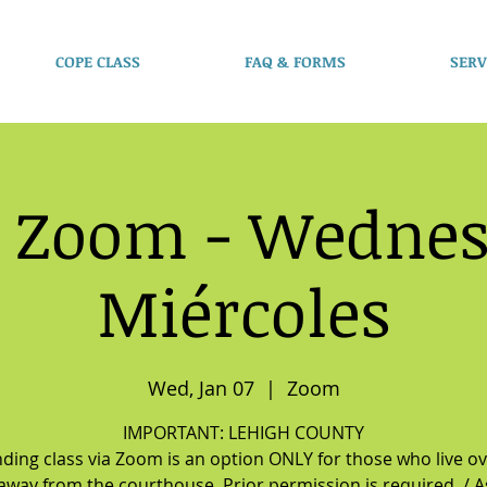
COPE CLASS
FAQ & FORMS
SERV
 Zoom - Wednes
Miércoles
Wed, Jan 07
  |  
Zoom
IMPORTANT: LEHIGH COUNTY
ding class via Zoom is an option ONLY for those who live o
away from the courthouse. Prior permission is required. / As