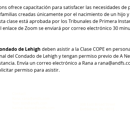
ns ofrece capacitación para satisfacer las necesidades de p
familias creadas únicamente por el nacimiento de un hijo y
sta clase está aprobada por los Tribunales de Primera Insta
 enlace de Zoom se enviará por correo electrónico 30 minu
 Condado de Lehigh
 deben asistir a la Clase COPE en person
unal del Condado de Lehigh y tengan permiso previo de A N
stancia. Envía un correo electrónico a Rana a rana@andfs.co
icitar permiso para asistir.
Contact
Location
Rana:
rana@andfs.com
A New Dawn Family Solution
Tom:
tom@andfs.com
308 East Broad Street
Karina:
karina@andfs.com
Bethlehem, PA 18018