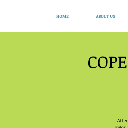
HOME
ABOUT US
COPE
Atten
miles 