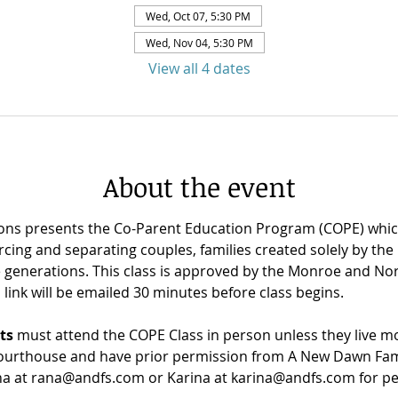
Wed, Oct 07, 5:30 PM
Wed, Nov 04, 5:30 PM
View all 4 dates
About the event
ons presents the Co-Parent Education Program (COPE) which
cing and separating couples, families created solely by the b
e generations. This class is approved by the Monroe and No
nk will be emailed 30 minutes before class begins.
ts
 must attend the COPE Class in person unless they live m
ourthouse and have prior permission from A New Dawn Famil
na at rana@andfs.com or Karina at karina@andfs.com for pe