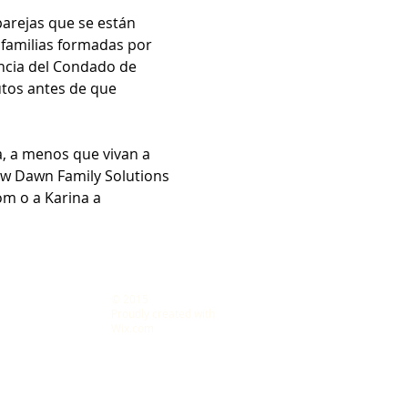
arejas que se están 
 familias formadas por 
ncia del Condado de 
tos antes de que 
a, a menos que vivan a 
ew Dawn Family Solutions 
m o a Karina a 
© 2015
s LLC
Proudly created with
Wix.com