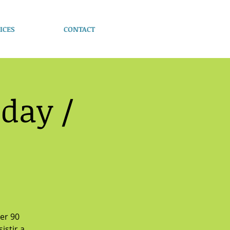
ICES
CONTACT
day /
ver 90
istir a