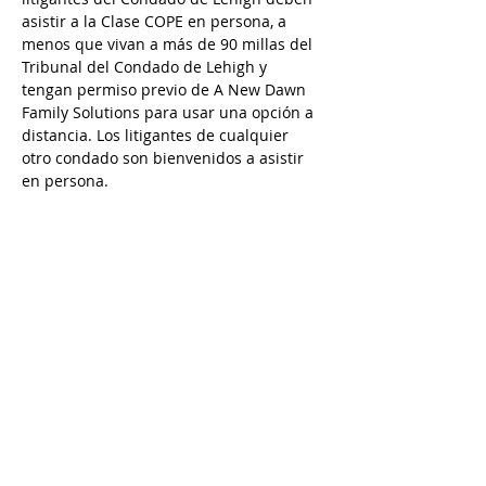
asistir a la Clase COPE en persona, a 
menos que vivan a más de 90 millas del 
Tribunal del Condado de Lehigh y 
tengan permiso previo de A New Dawn 
Family Solutions para usar una opción a 
distancia. Los litigantes de cualquier 
otro condado son bienvenidos a asistir 
en persona. 
Questions? Please contact Rana at 610-
427-0619 / 
rana@andfs.com
Preguntas? Comuníquese con Karina en 
484-632-5798 / 
karina@andfs.com
Email is preferred/ Se prefiere el correo 
electrónico
Call