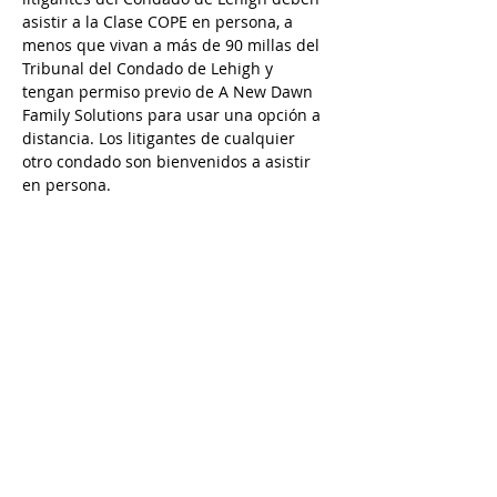
asistir a la Clase COPE en persona, a 
menos que vivan a más de 90 millas del 
Tribunal del Condado de Lehigh y 
tengan permiso previo de A New Dawn 
Family Solutions para usar una opción a 
distancia. Los litigantes de cualquier 
otro condado son bienvenidos a asistir 
en persona. 
Questions? Please contact Rana at 610-
427-0619 / 
rana@andfs.com
Preguntas? Comuníquese con Karina en 
484-632-5798 / 
karina@andfs.com
Email is preferred/ Se prefiere el correo 
electrónico
Call