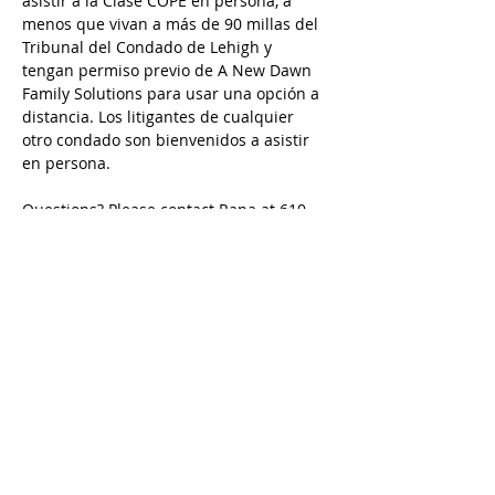
asistir a la Clase COPE en persona, a 
menos que vivan a más de 90 millas del 
Tribunal del Condado de Lehigh y 
tengan permiso previo de A New Dawn 
Family Solutions para usar una opción a 
distancia. Los litigantes de cualquier 
otro condado son bienvenidos a asistir 
en persona. 
Questions? Please contact Rana at 610-
427-0619 / 
rana@andfs.com
Preguntas? Comuníquese con Karina en 
484-632-5798 / 
karina@andfs.com
Email is preferred/ Se prefiere el correo 
electrónico
Call
Rana:
610-427-0619